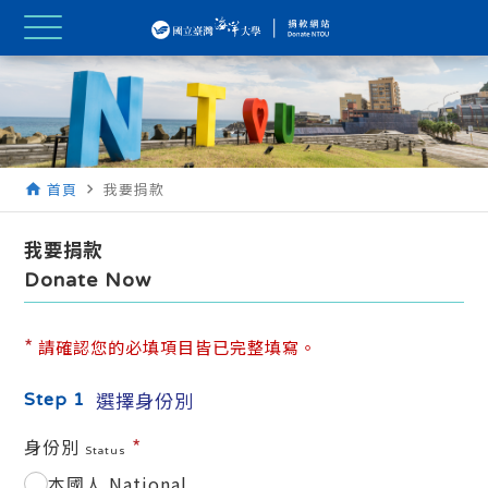
首頁
我要捐款
home
navigate_next
我要捐款
Donate Now
*
請確認您的必填項目皆已完整填寫。
選擇身份別
Step 1
*
身份別
Status
本國人 National