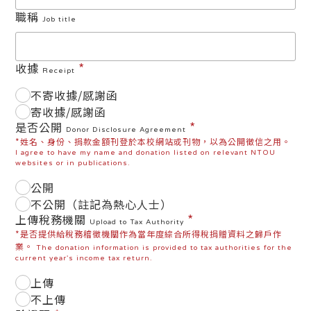
職稱
Job title
*
收據
Receipt
不寄收據/感謝函
寄收據/感謝函
*
是否公開
Donor Disclosure Agreement
*姓名、身份、捐款金額刊登於本校網站或刊物，以為公開徵信之用。
I agree to have my name and donation listed on relevant NTOU
websites or in publications.
公開
不公開（註記為熱心人士）
*
上傳稅務機關
Upload to Tax Authority
*是否提供給稅務稽徵機關作為當年度綜合所得稅捐贈資料之歸戶作
業。
The donation information is provided to tax authorities for the
current year's income tax return.
上傳
不上傳