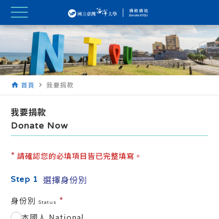
首頁
我要捐款
home
navigate_next
我要捐款
Donate Now
*
請確認您的必填項目皆已完整填寫。
選擇身份別
Step 1
*
身份別
Status
本國人 National