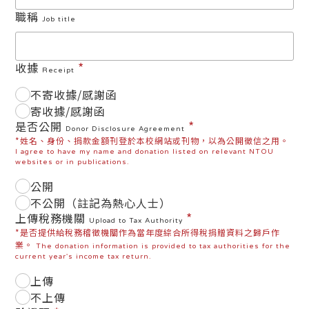
職稱
Job title
*
收據
Receipt
不寄收據/感謝函
寄收據/感謝函
*
是否公開
Donor Disclosure Agreement
*姓名、身份、捐款金額刊登於本校網站或刊物，以為公開徵信之用。
I agree to have my name and donation listed on relevant NTOU
websites or in publications.
公開
不公開（註記為熱心人士）
*
上傳稅務機關
Upload to Tax Authority
*是否提供給稅務稽徵機關作為當年度綜合所得稅捐贈資料之歸戶作
業。
The donation information is provided to tax authorities for the
current year's income tax return.
上傳
不上傳