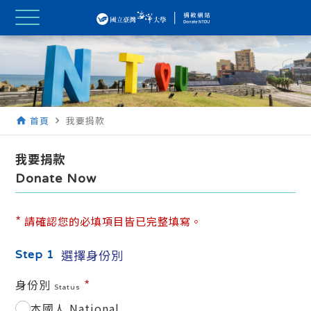
首頁
我要捐款
home
navigate_next
我要捐款
Donate Now
*
請確認您的必填項目皆已完整填寫。
選擇身份別
Step 1
*
身份別
Status
本國人 National