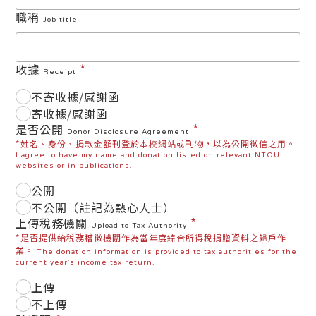
職稱
Job title
*
收據
Receipt
不寄收據/感謝函
寄收據/感謝函
*
是否公開
Donor Disclosure Agreement
*姓名、身份、捐款金額刊登於本校網站或刊物，以為公開徵信之用。
I agree to have my name and donation listed on relevant NTOU
websites or in publications.
公開
不公開（註記為熱心人士）
*
上傳稅務機關
Upload to Tax Authority
*是否提供給稅務稽徵機關作為當年度綜合所得稅捐贈資料之歸戶作
業。
The donation information is provided to tax authorities for the
current year's income tax return.
上傳
不上傳